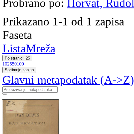
Probrano po:
Horvat, Rudol
Prikazano 1-1 od 1 zapisa
Faseta
Lista
Mreža
Po stranici: 25
10
25
50
100
Sortiranje zapisa
Glavni metapodatak (A->Z)