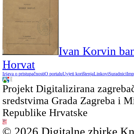
Ivan Korvin ban
Horvat
Izjava o pristupačnosti
O portalu
Uvjeti korištenja
Linkovi
Suradnici
Imp
Projekt Digitalizirana zagreba
sredstvima Grada Zagreba i Min
Republike Hrvatske
© 2026 Digitalne zbirke Kn