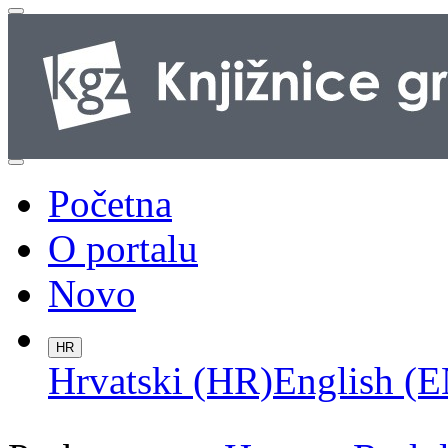
Početna
O portalu
Novo
HR
Hrvatski (HR)
English (E