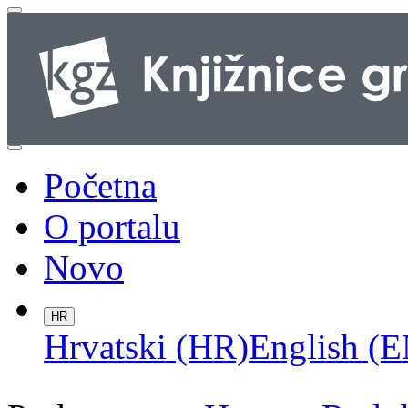
Početna
O portalu
Novo
HR
Hrvatski (HR)
English (E