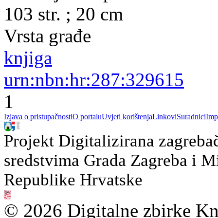
103 str. ; 20 cm
Vrsta građe
knjiga
urn:nbn:hr:287:329615
1
Izjava o pristupačnosti
O portalu
Uvjeti korištenja
Linkovi
Suradnici
Imp
Projekt Digitalizirana zagreba
sredstvima Grada Zagreba i Min
Republike Hrvatske
© 2026 Digitalne zbirke Kn