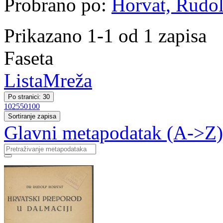
Probrano po:
Horvat, Rudol
Prikazano 1-1 od 1 zapisa
Faseta
Lista
Mreža
Po stranici: 30
10
25
50
100
Sortiranje zapisa
Glavni metapodatak (A->Z)