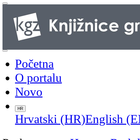
Početna
O portalu
Novo
HR
Hrvatski (HR)
English (E