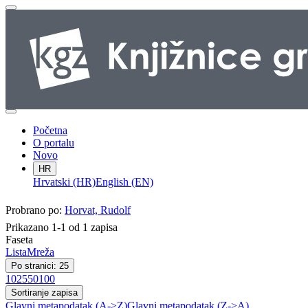
Početna
O portalu
Novo
HR
Hrvatski (HR)
English (EN)
Probrano po:
Horvat, Rudolf
Prikazano 1-1 od 1 zapisa
Faseta
Lista
Mreža
Po stranici: 25
10
25
50
100
Sortiranje zapisa
Glavni metapodatak (A->Z)
Glavni metapodatak (Z->A)