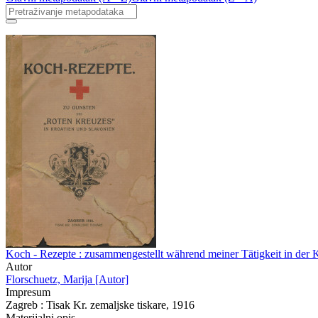
Koch - Rezepte : zusammengestellt während meiner Tätigkeit in der K
Autor
Florschuetz, Marija [Autor]
Impresum
Zagreb : Tisak Kr. zemaljske tiskare, 1916
Materijalni opis