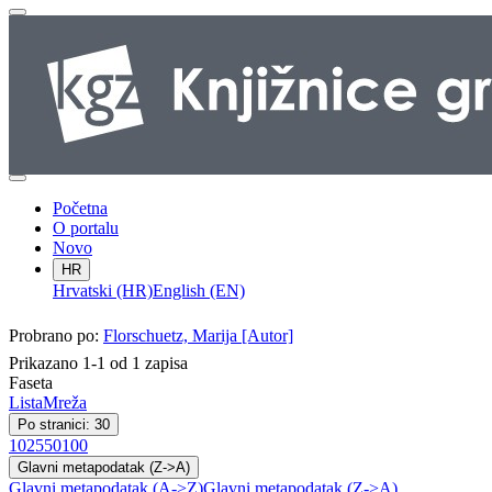
Početna
O portalu
Novo
HR
Hrvatski (HR)
English (EN)
Probrano po:
Florschuetz, Marija [Autor]
Prikazano 1-1 od 1 zapisa
Faseta
Lista
Mreža
Po stranici: 30
10
25
50
100
Glavni metapodatak (Z->A)
Glavni metapodatak (A->Z)
Glavni metapodatak (Z->A)