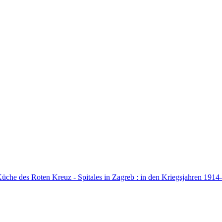
üche des Roten Kreuz - Spitales in Zagreb : in den Kriegsjahren 1914-