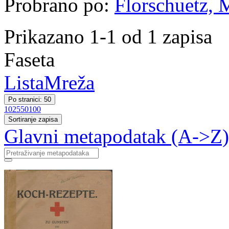
Probrano po:
Florschuetz, 
Prikazano 1-1 od 1 zapisa
Faseta
Lista
Mreža
Po stranici: 50
10
25
50
100
Sortiranje zapisa
Glavni metapodatak (A->Z)