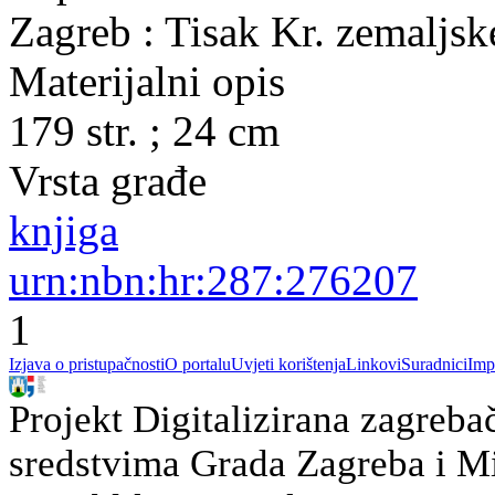
Zagreb : Tisak Kr. zemaljsk
Materijalni opis
179 str. ; 24 cm
Vrsta građe
knjiga
urn:nbn:hr:287:276207
1
Izjava o pristupačnosti
O portalu
Uvjeti korištenja
Linkovi
Suradnici
Imp
Projekt Digitalizirana zagreba
sredstvima Grada Zagreba i Min