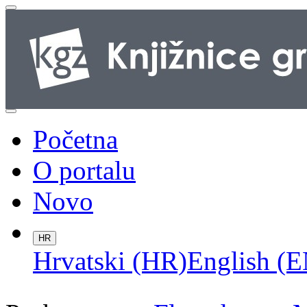
Početna
O portalu
Novo
HR
Hrvatski (HR)
English (E