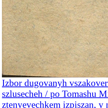
Izbor dugovanyh vszakoverz
szlusecheh / po Tomashu M
ztenyevechkem izpiszan, y 