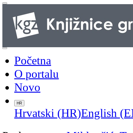
Početna
O portalu
Novo
HR
Hrvatski (HR)
English (E