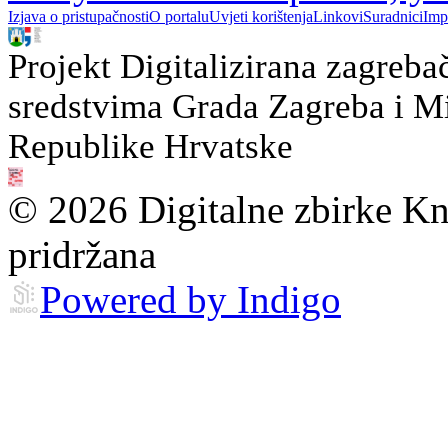
Izjava o pristupačnosti
O portalu
Uvjeti korištenja
Linkovi
Suradnici
Imp
Projekt Digitalizirana zagreba
sredstvima Grada Zagreba i Min
Republike Hrvatske
© 2026 Digitalne zbirke Kn
pridržana
Powered by Indigo