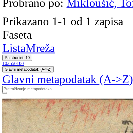
Probrano po:
Mikloušić, To
Prikazano 1-1 od 1 zapisa
Faseta
Lista
Mreža
Po stranici: 10
10
25
50
100
Glavni metapodatak (A->Z)
Glavni metapodatak (A->Z)