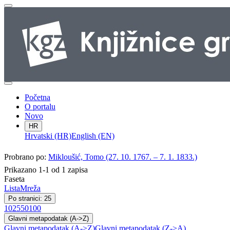
Početna
O portalu
Novo
HR
Hrvatski (HR)
English (EN)
Probrano po:
Mikloušić, Tomo (27. 10. 1767. – 7. 1. 1833.)
Prikazano 1-1 od 1 zapisa
Faseta
Lista
Mreža
Po stranici: 25
10
25
50
100
Glavni metapodatak (A->Z)
Glavni metapodatak (A->Z)
Glavni metapodatak (Z->A)