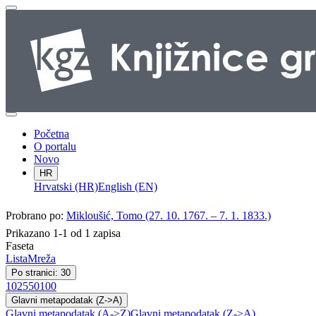
Početna
O portalu
Novo
HR
Hrvatski (HR)
English (EN)
Probrano po:
Mikloušić, Tomo (27. 10. 1767. – 7. 1. 1833.)
Prikazano 1-1 od 1 zapisa
Faseta
Lista
Mreža
Po stranici: 30
10
25
50
100
Glavni metapodatak (Z->A)
Glavni metapodatak (A->Z)
Glavni metapodatak (Z->A)