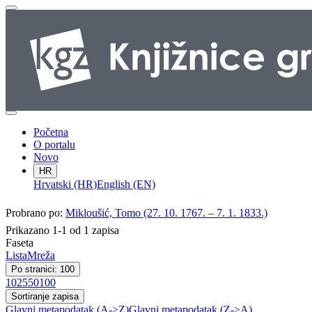
Početna
O portalu
Novo
HR
Hrvatski (HR)
English (EN)
Probrano po:
Mikloušić, Tomo (27. 10. 1767. – 7. 1. 1833.)
Prikazano 1-1 od 1 zapisa
Faseta
Lista
Mreža
Po stranici: 100
10
25
50
100
Sortiranje zapisa
Glavni metapodatak (A->Z)
Glavni metapodatak (Z->A)