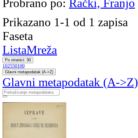
Probrano po:
Rački, Franjo
Prikazano 1-1 od 1 zapisa
Faseta
Lista
Mreža
Po stranici: 30
10
25
50
100
Glavni metapodatak (A->Z)
Glavni metapodatak (A->Z)