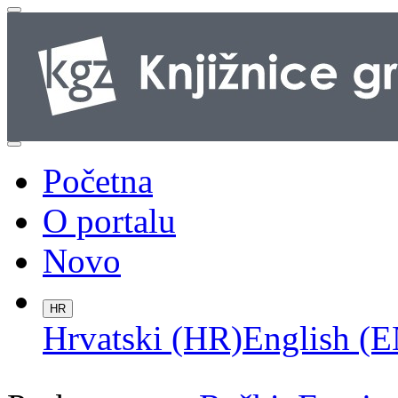
Početna
O portalu
Novo
HR
Hrvatski (HR)
English (E