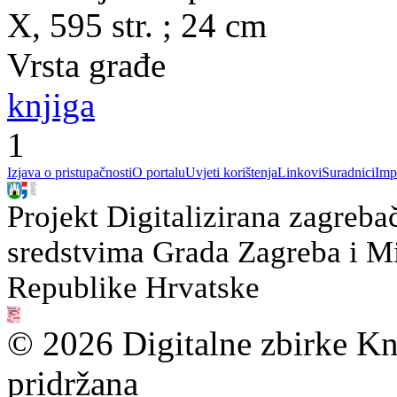
X, 595 str. ; 24 cm
Vrsta građe
knjiga
1
Izjava o pristupačnosti
O portalu
Uvjeti korištenja
Linkovi
Suradnici
Imp
Projekt Digitalizirana zagreba
sredstvima Grada Zagreba i Min
Republike Hrvatske
© 2026 Digitalne zbirke Kn
pridržana