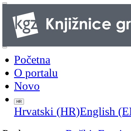
Početna
O portalu
Novo
HR
Hrvatski (HR)
English (E