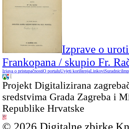
Izprave o uroti
Frankopana / skupio Fr. Ra
Izjava o pristupačnosti
O portalu
Uvjeti korištenja
Linkovi
Suradnici
Imp
Projekt Digitalizirana zagreba
sredstvima Grada Zagreba i Min
Republike Hrvatske
© 2026 Digitalne zbirke Kn