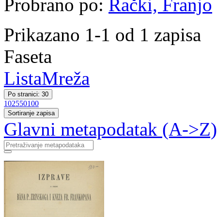
Probrano po:
Rački, Franjo
Prikazano 1-1 od 1 zapisa
Faseta
Lista
Mreža
Po stranici: 30
10
25
50
100
Sortiranje zapisa
Glavni metapodatak (A->Z)