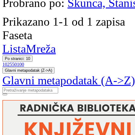
Probrano po:
Škunca, Stani
Prikazano 1-1 od 1 zapisa
Faseta
Lista
Mreža
Po stranici: 10
10
25
50
100
Glavni metapodatak (Z->A)
Glavni metapodatak (A->Z)