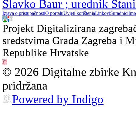
Slavko Baur ; urednik Stan
Izjava o pristupačnosti
O portalu
Uvjeti korištenja
Linkovi
Suradnici
Imp
Projekt Digitalizirana zagreba
sredstvima Grada Zagreba i Min
Republike Hrvatske
© 2026 Digitalne zbirke Kn
pridržana
Powered by Indigo