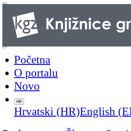
Početna
O portalu
Novo
HR
Hrvatski (HR)
English (E