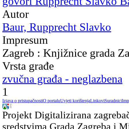
govori Rupprecht Slavko Ba
Autor
Baur, Rupprecht Slavko
Impresum
Zagreb : Knjižnice grada Z
Vrsta građe
zvučna građa - neglazbena
1
Izjava o pristupačnosti
O portalu
Uvjeti korištenja
Linkovi
Suradnici
Imp
Projekt Digitalizirana zagreba
sredstvima Grada Zagreba i Min