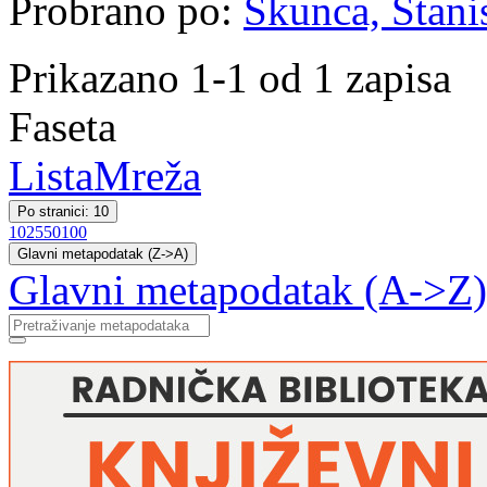
Probrano po:
Škunca, Stani
Prikazano 1-1 od 1 zapisa
Faseta
Lista
Mreža
Po stranici: 10
10
25
50
100
Glavni metapodatak (Z->A)
Glavni metapodatak (A->Z)