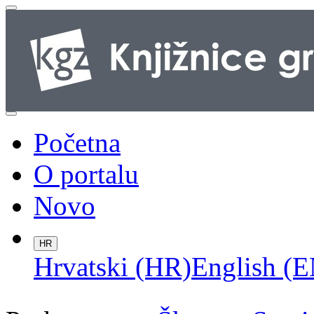
Početna
O portalu
Novo
HR
Hrvatski (HR)
English (E