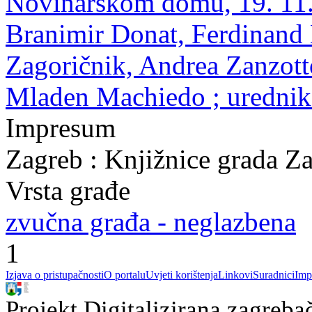
Novinarskom domu, 19. 11. 
Branimir Donat, Ferdinand 
Zagoričnik, Andrea Zanzott
Mladen Machiedo ; urednik
Impresum
Zagreb : Knjižnice grada Z
Vrsta građe
zvučna građa - neglazbena
1
Izjava o pristupačnosti
O portalu
Uvjeti korištenja
Linkovi
Suradnici
Imp
Projekt Digitalizirana zagreba