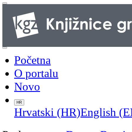
Početna
O portalu
Novo
HR
Hrvatski (HR)
English (E