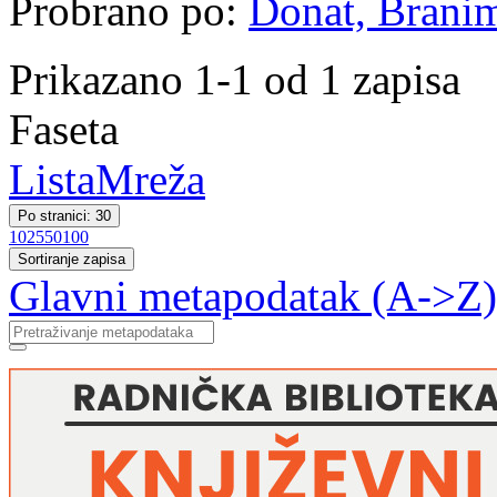
Probrano po:
Donat, Branimi
Prikazano 1-1 od 1 zapisa
Faseta
Lista
Mreža
Po stranici: 30
10
25
50
100
Sortiranje zapisa
Glavni metapodatak (A->Z)