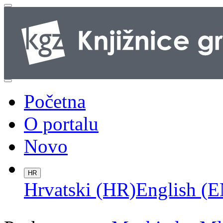
Početna
O portalu
Novo
HR
Hrvatski (HR)
English (E