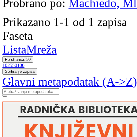
Probrano po:
Machiedo, Mla
Prikazano 1-1 od 1 zapisa
Faseta
Lista
Mreža
Po stranici: 30
10
25
50
100
Sortiranje zapisa
Glavni metapodatak (A->Z)