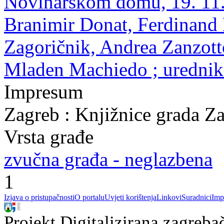
Novinarskom domu, 19. 11. 
Branimir Donat, Ferdinand 
Zagoričnik, Andrea Zanzott
Mladen Machiedo ; urednik
Impresum
Zagreb : Knjižnice grada Z
Vrsta građe
zvučna građa - neglazbena
1
Izjava o pristupačnosti
O portalu
Uvjeti korištenja
Linkovi
Suradnici
Imp
Projekt Digitalizirana zagreba