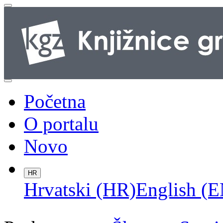
Početna
O portalu
Novo
HR
Hrvatski (HR)
English (E