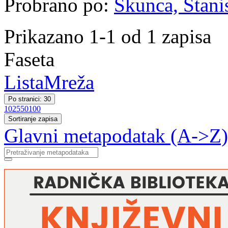
Probrano po:
Škunca, Stani
Prikazano 1-1 od 1 zapisa
Faseta
Lista
Mreža
Po stranici: 30
10
25
50
100
Sortiranje zapisa
Glavni metapodatak (A->Z)