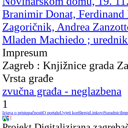
Novinarskom domu, 19. 11. 
Branimir Donat, Ferdinand 
Zagoričnik, Andrea Zanzott
Mladen Machiedo ; urednik
Impresum
Zagreb : Knjižnice grada Z
Vrsta građe
zvučna građa - neglazbena
1
Izjava o pristupačnosti
O portalu
Uvjeti korištenja
Linkovi
Suradnici
Imp
Projekt Digitalizirana zagreba