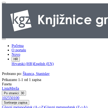
Početna
O portalu
Novo
HR
Hrvatski (HR)
English (EN)
Probrano po:
Škunca, Stanislav
Prikazano 1-1 od 1 zapisa
Faseta
Lista
Mreža
Po stranici: 30
10
25
50
100
Sortiranje zapisa
Glavni metapodatak (A->Z)
Glavni metapodatak (Z->A)