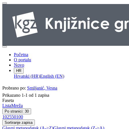
Početna
O portalu
Novo
HR
Hrvatski (HR)
English (EN)
Probrano po:
Smiljanić, Vesna
Prikazano 1-1 od 1 zapisa
Faseta
Lista
Mreža
Po stranici: 30
10
25
50
100
Sortiranje zapisa
Glavni metapodatak (A->Z)
Glavni metapodatak (Z->A)