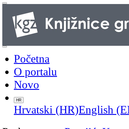
Početna
O portalu
Novo
HR
Hrvatski (HR)
English (E