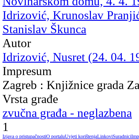
Novinarskom domu, 4. 4. 19
Idrizović, Krunoslav Pranji
Stanislav Škunca
Autor
Idrizović, Nusret (24. 04. 1
Impresum
Zagreb : Knjižnice grada Z
Vrsta građe
zvučna građa - neglazbena
1
Izjava o pristupačnosti
O portalu
Uvjeti korištenja
Linkovi
Suradnici
Imp