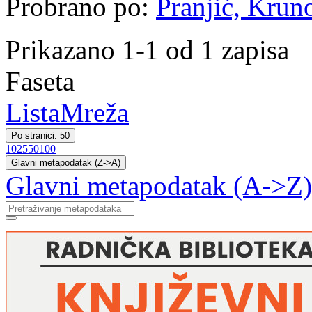
Probrano po:
Pranjić, Krun
Prikazano 1-1 od 1 zapisa
Faseta
Lista
Mreža
Po stranici: 50
10
25
50
100
Glavni metapodatak (Z->A)
Glavni metapodatak (A->Z)