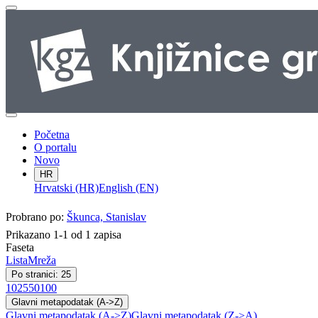
Početna
O portalu
Novo
HR
Hrvatski (HR)
English (EN)
Probrano po:
Škunca, Stanislav
Prikazano 1-1 od 1 zapisa
Faseta
Lista
Mreža
Po stranici: 25
10
25
50
100
Glavni metapodatak (A->Z)
Glavni metapodatak (A->Z)
Glavni metapodatak (Z->A)