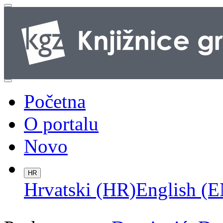
Početna
O portalu
Novo
HR
Hrvatski (HR)
English (E