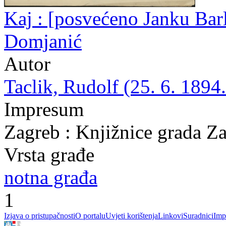
Kaj : [posvećeno Janku Barlé
Domjanić
Autor
Taclik, Rudolf (25. 6. 1894.
Impresum
Zagreb : Knjižnice grada Z
Vrsta građe
notna građa
1
Izjava o pristupačnosti
O portalu
Uvjeti korištenja
Linkovi
Suradnici
Imp