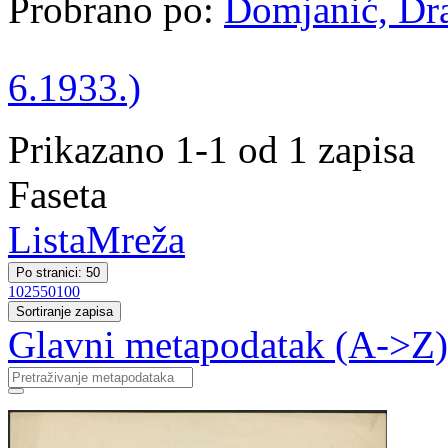
Probrano po:
Domjanić, Dra
6.1933.)
Prikazano 1-1 od 1 zapisa
Faseta
Lista
Mreža
Po stranici: 50
10
25
50
100
Sortiranje zapisa
Glavni metapodatak (A->Z)