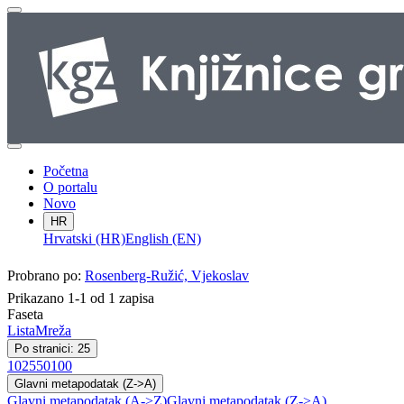
Početna
O portalu
Novo
HR
Hrvatski (HR)
English (EN)
Probrano po:
Rosenberg-Ružić, Vjekoslav
Prikazano 1-1 od 1 zapisa
Faseta
Lista
Mreža
Po stranici: 25
10
25
50
100
Glavni metapodatak (Z->A)
Glavni metapodatak (A->Z)
Glavni metapodatak (Z->A)