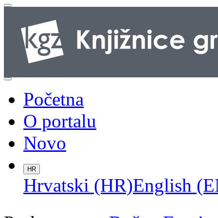
Početna
O portalu
Novo
HR
Hrvatski (HR)
English (E