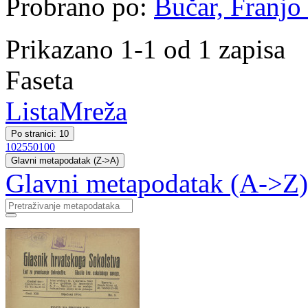
Probrano po:
Bučar, Franjo 
Prikazano 1-1 od 1 zapisa
Faseta
Lista
Mreža
Po stranici: 10
10
25
50
100
Glavni metapodatak (Z->A)
Glavni metapodatak (A->Z)