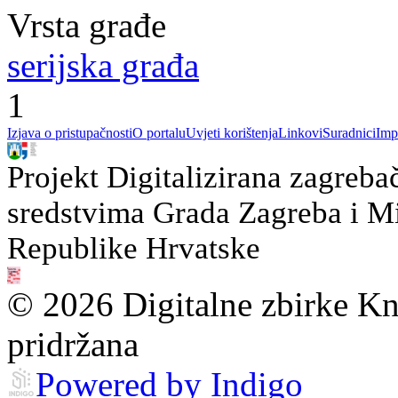
Vrsta građe
serijska građa
1
Izjava o pristupačnosti
O portalu
Uvjeti korištenja
Linkovi
Suradnici
Imp
Projekt Digitalizirana zagreba
sredstvima Grada Zagreba i Min
Republike Hrvatske
© 2026 Digitalne zbirke Kn
pridržana
Powered by Indigo