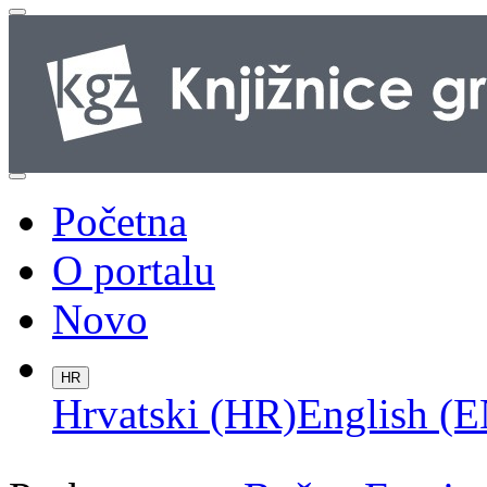
Početna
O portalu
Novo
HR
Hrvatski (HR)
English (E