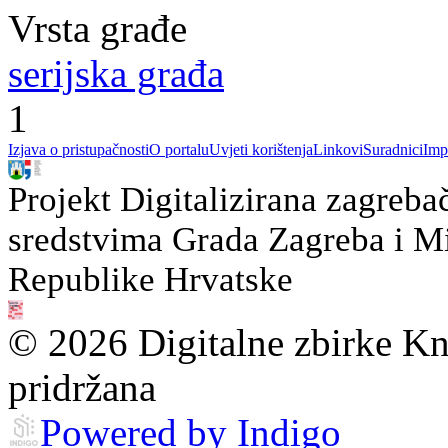
Vrsta građe
serijska građa
1
Izjava o pristupačnosti
O portalu
Uvjeti korištenja
Linkovi
Suradnici
Imp
Projekt Digitalizirana zagreba
sredstvima Grada Zagreba i Min
Republike Hrvatske
© 2026 Digitalne zbirke Kn
pridržana
Powered by Indigo