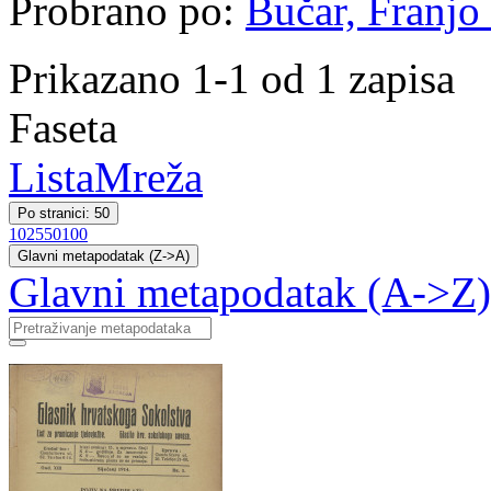
Probrano po:
Bučar, Franjo 
Prikazano 1-1 od 1 zapisa
Faseta
Lista
Mreža
Po stranici: 50
10
25
50
100
Glavni metapodatak (Z->A)
Glavni metapodatak (A->Z)