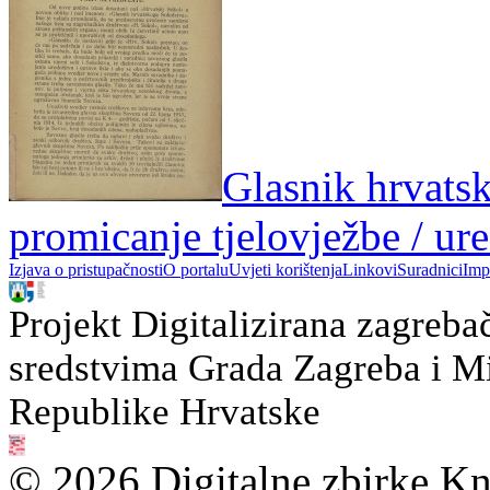
Glasnik hrvatsk
promicanje tjelovježbe / ur
Izjava o pristupačnosti
O portalu
Uvjeti korištenja
Linkovi
Suradnici
Imp
Projekt Digitalizirana zagreba
sredstvima Grada Zagreba i Min
Republike Hrvatske
© 2026 Digitalne zbirke Kn