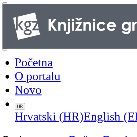
Početna
O portalu
Novo
HR
Hrvatski (HR)
English (E