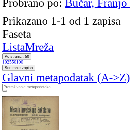
Probrano po:
Bučar, Franjo 
Prikazano 1-1 od 1 zapisa
Faseta
Lista
Mreža
Po stranici: 50
10
25
50
100
Sortiranje zapisa
Glavni metapodatak (A->Z)