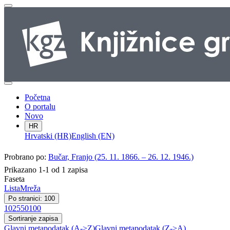
Početna
O portalu
Novo
HR
Hrvatski (HR)
English (EN)
Probrano po:
Bučar, Franjo (25. 11. 1866. – 26. 12. 1946.)
Prikazano 1-1 od 1 zapisa
Faseta
Lista
Mreža
Po stranici: 100
10
25
50
100
Sortiranje zapisa
Glavni metapodatak (A->Z)
Glavni metapodatak (Z->A)