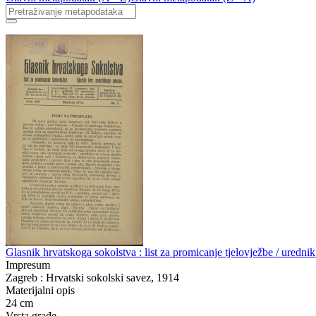
Glasnik hrvatskoga sokolstva : list za promicanje tjelovježbe / urednik
Impresum
Zagreb : Hrvatski sokolski savez, 1914
Materijalni opis
24 cm
Vrsta građe