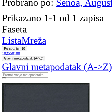
Probrano po:
Šenoa, August
Prikazano 1-1 od 1 zapisa
Faseta
Lista
Mreža
Po stranici: 10
10
25
50
100
Glavni metapodatak (A->Z)
Glavni metapodatak (A->Z)