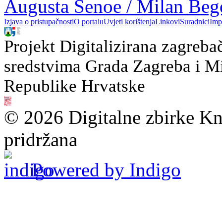
Augusta Šenoe / Milan Beg
Izjava o pristupačnosti
O portalu
Uvjeti korištenja
Linkovi
Suradnici
Imp
Projekt Digitalizirana zagreba
sredstvima Grada Zagreba i Min
Republike Hrvatske
© 2026 Digitalne zbirke Kn
pridržana
Powered by Indigo