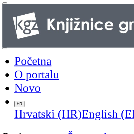
Početna
O portalu
Novo
HR
Hrvatski (HR)
English (E