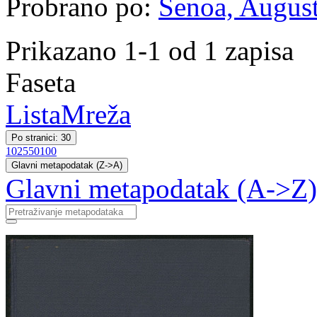
Probrano po:
Šenoa, August
Prikazano 1-1 od 1 zapisa
Faseta
Lista
Mreža
Po stranici: 30
10
25
50
100
Glavni metapodatak (Z->A)
Glavni metapodatak (A->Z)