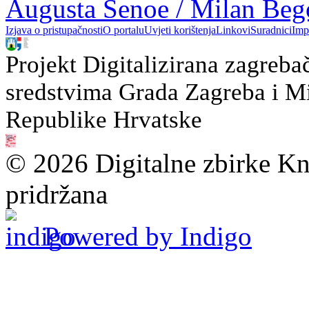
Augusta Šenoe / Milan Beg
Izjava o pristupačnosti
O portalu
Uvjeti korištenja
Linkovi
Suradnici
Imp
Projekt Digitalizirana zagreba
sredstvima Grada Zagreba i Min
Republike Hrvatske
© 2026 Digitalne zbirke Kn
pridržana
Powered by Indigo