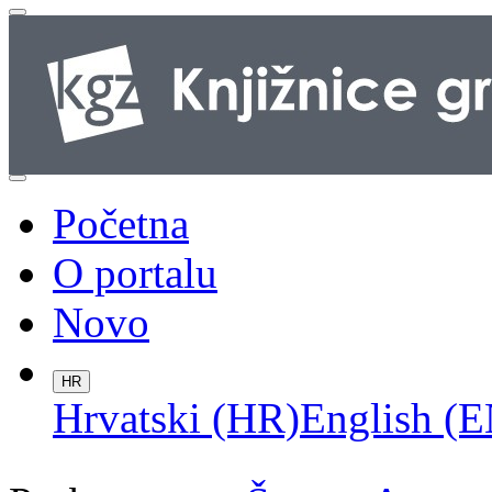
Početna
O portalu
Novo
HR
Hrvatski (HR)
English (E