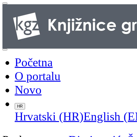
Početna
O portalu
Novo
HR
Hrvatski (HR)
English (E