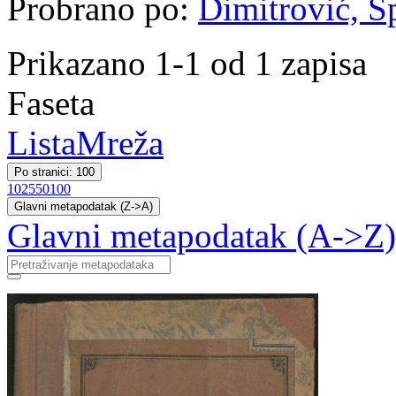
Probrano po:
Dimitrović, Šp
Prikazano 1-1 od 1 zapisa
Faseta
Lista
Mreža
Po stranici: 100
10
25
50
100
Glavni metapodatak (Z->A)
Glavni metapodatak (A->Z)