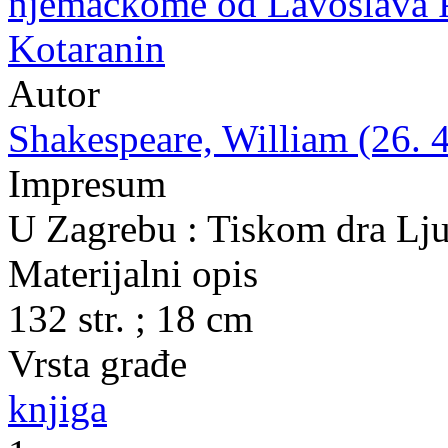
njemačkome od Lavoslava P
Kotaranin
Autor
Shakespeare, William (26. 4
Impresum
U Zagrebu : Tiskom dra Lju
Materijalni opis
132 str. ; 18 cm
Vrsta građe
knjiga