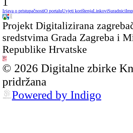
1
Izjava o pristupačnosti
O portalu
Uvjeti korištenja
Linkovi
Suradnici
Imp
Projekt Digitalizirana zagreba
sredstvima Grada Zagreba i Min
Republike Hrvatske
© 2026 Digitalne zbirke Kn
pridržana
Powered by Indigo