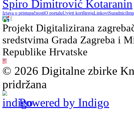
Špiro Dimitrović Kotaranin
Izjava o pristupačnosti
O portalu
Uvjeti korištenja
Linkovi
Suradnici
Imp
Projekt Digitalizirana zagreba
sredstvima Grada Zagreba i Min
Republike Hrvatske
© 2026 Digitalne zbirke Kn
pridržana
Powered by Indigo