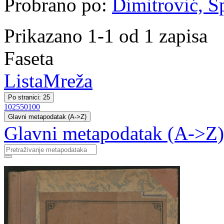
Probrano po:
Dimitrović, Šp
Prikazano 1-1 od 1 zapisa
Faseta
Lista
Mreža
Po stranici: 25
10
25
50
100
Glavni metapodatak (A->Z)
Glavni metapodatak (A->Z)