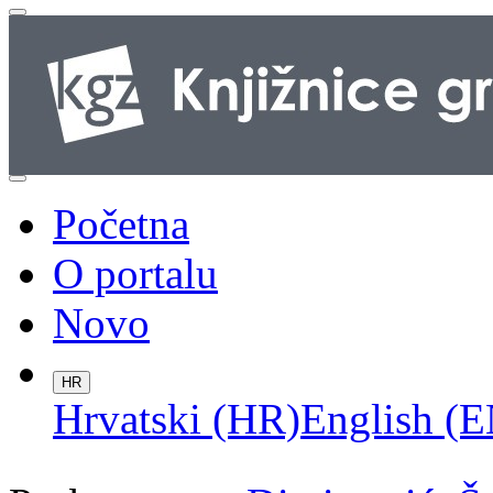
Početna
O portalu
Novo
HR
Hrvatski (HR)
English (E