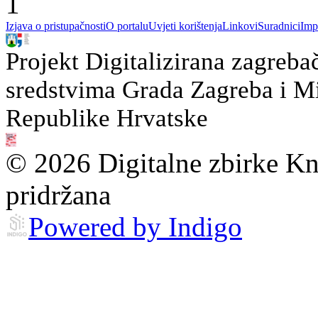
1
Izjava o pristupačnosti
O portalu
Uvjeti korištenja
Linkovi
Suradnici
Imp
Projekt Digitalizirana zagreba
sredstvima Grada Zagreba i Min
Republike Hrvatske
© 2026 Digitalne zbirke Kn
pridržana
Powered by Indigo