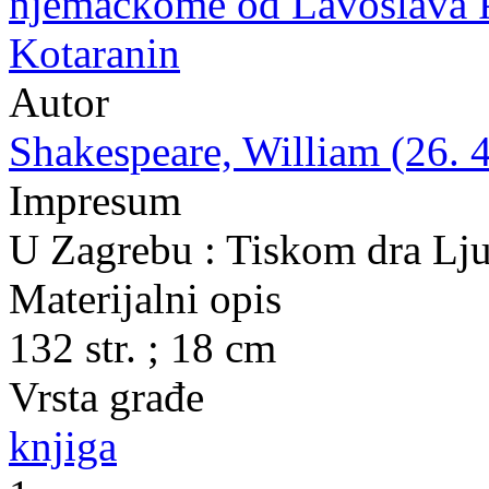
njemačkome od Lavoslava P
Kotaranin
Autor
Shakespeare, William (26. 4
Impresum
U Zagrebu : Tiskom dra Lju
Materijalni opis
132 str. ; 18 cm
Vrsta građe
knjiga