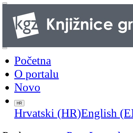
Početna
O portalu
Novo
HR
Hrvatski (HR)
English (E