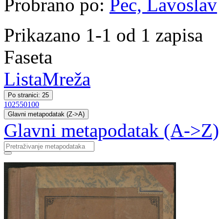
Probrano po:
Pec, Lavoslav
Prikazano 1-1 od 1 zapisa
Faseta
Lista
Mreža
Po stranici: 25
10
25
50
100
Glavni metapodatak (Z->A)
Glavni metapodatak (A->Z)