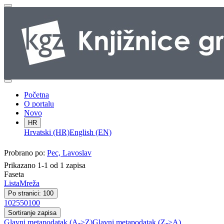
Početna
O portalu
Novo
HR
Hrvatski (HR)
English (EN)
Probrano po:
Pec, Lavoslav
Prikazano 1-1 od 1 zapisa
Faseta
Lista
Mreža
Po stranici: 100
10
25
50
100
Sortiranje zapisa
Glavni metapodatak (A->Z)
Glavni metapodatak (Z->A)