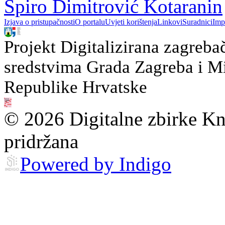
Špiro Dimitrović Kotaranin
Izjava o pristupačnosti
O portalu
Uvjeti korištenja
Linkovi
Suradnici
Imp
Projekt Digitalizirana zagreba
sredstvima Grada Zagreba i Min
Republike Hrvatske
© 2026 Digitalne zbirke Kn
pridržana
Powered by Indigo