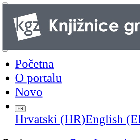
Početna
O portalu
Novo
HR
Hrvatski (HR)
English (E