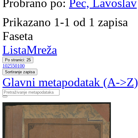
Probrano po:
Pec, Lavoslav
Prikazano 1-1 od 1 zapisa
Faseta
Lista
Mreža
Po stranici: 25
10
25
50
100
Sortiranje zapisa
Glavni metapodatak (A->Z)