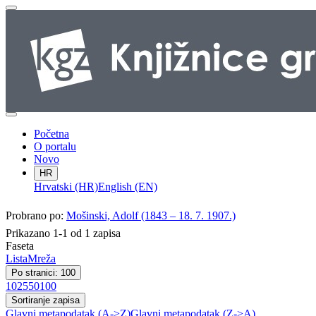
Početna
O portalu
Novo
HR
Hrvatski (HR)
English (EN)
Probrano po:
Mošinski, Adolf (1843 – 18. 7. 1907.)
Prikazano 1-1 od 1 zapisa
Faseta
Lista
Mreža
Po stranici: 100
10
25
50
100
Sortiranje zapisa
Glavni metapodatak (A->Z)
Glavni metapodatak (Z->A)