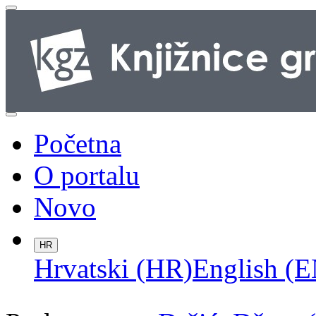
Početna
O portalu
Novo
HR
Hrvatski (HR)
English (E