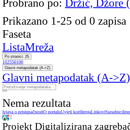
Probrano po:
Držić, Džore (
Prikazano 1-25 od 0 zapisa
Faseta
Lista
Mreža
Po stranici: 25
10
25
50
100
Glavni metapodatak (A->Z)
Glavni metapodatak (A->Z)
Nema rezultata
Izjava o pristupačnosti
O portalu
Uvjeti korištenja
Linkovi
Suradnici
Imp
Projekt Digitalizirana zagreba