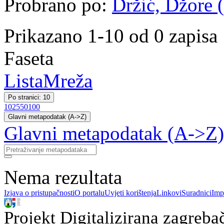
Probrano po:
Držić, Džore (
Prikazano 1-10 od 0 zapisa
Faseta
Lista
Mreža
Po stranici: 10
10
25
50
100
Glavni metapodatak (A->Z)
Glavni metapodatak (A->Z)
Nema rezultata
Izjava o pristupačnosti
O portalu
Uvjeti korištenja
Linkovi
Suradnici
Imp
Projekt Digitalizirana zagreba