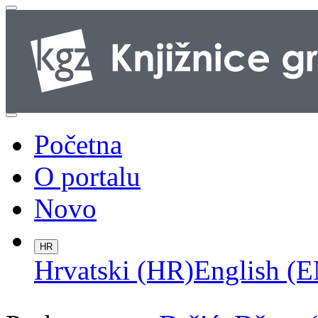
Početna
O portalu
Novo
HR
Hrvatski (HR)
English (E