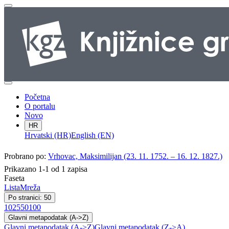
Početna
O portalu
Novo
HR
Hrvatski (HR)
English (EN)
Probrano po:
Vrhovac, Maksimilijan (23. 11. 1752. – 16. 12. 1827.)
Prikazano 1-1 od 1 zapisa
Faseta
Lista
Mreža
Po stranici: 50
10
25
50
100
Glavni metapodatak (A->Z)
Glavni metapodatak (A->Z)
Glavni metapodatak (Z->A)