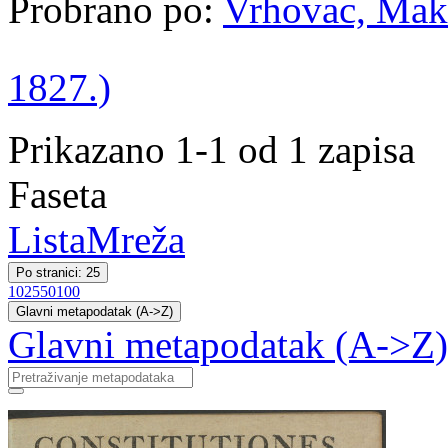
Probrano po:
Vrhovac, Maks
1827.)
Prikazano 1-1 od 1 zapisa
Faseta
Lista
Mreža
Po stranici: 25
10
25
50
100
Glavni metapodatak (A->Z)
Glavni metapodatak (A->Z)