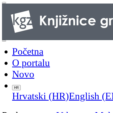
Početna
O portalu
Novo
HR
Hrvatski (HR)
English (E