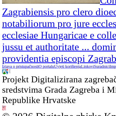
Con
Zagrabiensis pro clero dioe
notabiliorum pro jure eccle
ecclesiae Hungaricae e colle
jussu et authoritate ... dom
providentia episcopi Zagrabi
Izjava o pristupačnosti
O portalu
Uvjeti korištenja
Linkovi
Suradnici
Imp
Projekt Digitalizirana zagreba
sredstvima Grada Zagreba i Min
Republike Hrvatske