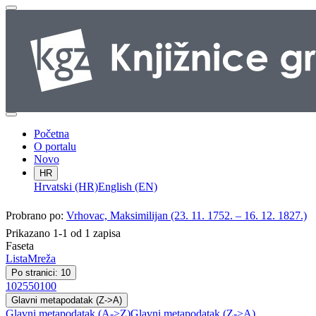
Početna
O portalu
Novo
HR
Hrvatski (HR)
English (EN)
Probrano po:
Vrhovac, Maksimilijan (23. 11. 1752. – 16. 12. 1827.)
Prikazano 1-1 od 1 zapisa
Faseta
Lista
Mreža
Po stranici: 10
10
25
50
100
Glavni metapodatak (Z->A)
Glavni metapodatak (A->Z)
Glavni metapodatak (Z->A)