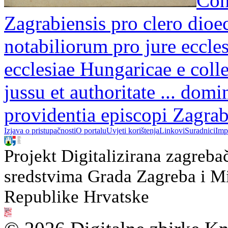
Con
Zagrabiensis pro clero dioe
notabiliorum pro jure eccle
ecclesiae Hungaricae e colle
jussu et authoritate ... dom
providentia episcopi Zagrabi
Izjava o pristupačnosti
O portalu
Uvjeti korištenja
Linkovi
Suradnici
Imp
Projekt Digitalizirana zagreba
sredstvima Grada Zagreba i Min
Republike Hrvatske