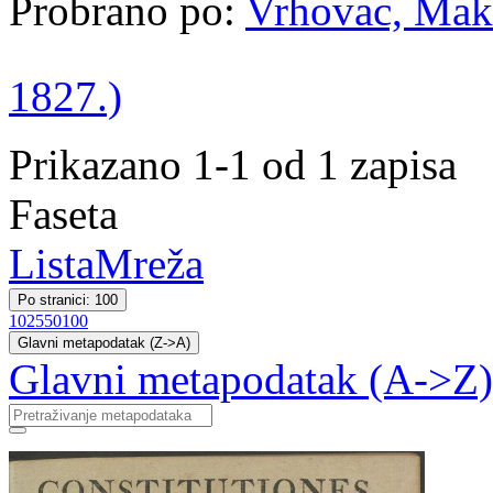
Probrano po:
Vrhovac, Maks
1827.)
Prikazano 1-1 od 1 zapisa
Faseta
Lista
Mreža
Po stranici: 100
10
25
50
100
Glavni metapodatak (Z->A)
Glavni metapodatak (A->Z)