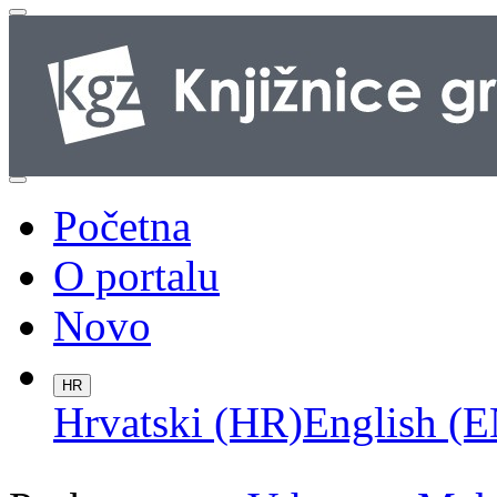
Početna
O portalu
Novo
HR
Hrvatski (HR)
English (E