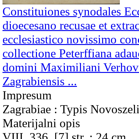
Constituiones synodales Ecc
dioecesano recusae et extra
ecclesiastico novissimo con
collectione Peterffiana adauc
domini Maximiliani Verhova
Zagrabiensis ...
Impresum
Zagrabiae : Typis Novoszel
Materijalni opis
VIII, 336, [7] str. ; 24 cm