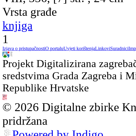
Vrsta građe
knjiga
1
Izjava o pristupačnosti
O portalu
Uvjeti korištenja
Linkovi
Suradnici
Imp
Projekt Digitalizirana zagreba
sredstvima Grada Zagreba i Min
Republike Hrvatske
© 2026 Digitalne zbirke Kn
pridržana
Powered by Indigo