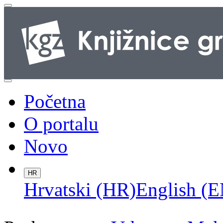
Početna
O portalu
Novo
HR
Hrvatski (HR)
English (E