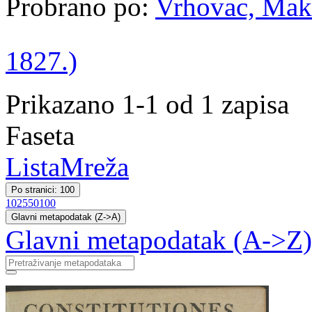
Probrano po:
Vrhovac, Maks
1827.)
Prikazano 1-1 od 1 zapisa
Faseta
Lista
Mreža
Po stranici: 100
10
25
50
100
Glavni metapodatak (Z->A)
Glavni metapodatak (A->Z)