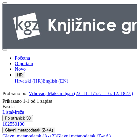
Početna
O portalu
Novo
HR
Hrvatski (HR)
English (EN)
Probrano po:
Vrhovac, Maksimilijan (23. 11. 1752. – 16. 12. 1827.)
Prikazano 1-1 od 1 zapisa
Faseta
Lista
Mreža
Po stranici: 50
10
25
50
100
Glavni metapodatak (Z->A)
Glavni metapodatak (A->Z)
Glavni metapodatak (Z->A)