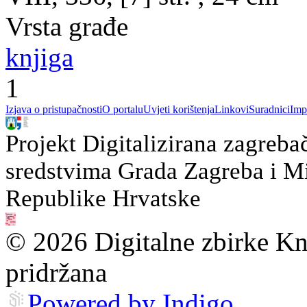
Vrsta građe
knjiga
1
Izjava o pristupačnosti
O portalu
Uvjeti korištenja
Linkovi
Suradnici
Imp
Projekt Digitalizirana zagreba
sredstvima Grada Zagreba i Min
Republike Hrvatske
© 2026 Digitalne zbirke Kn
pridržana
Powered by Indigo