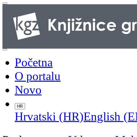
Početna
O portalu
Novo
HR
Hrvatski (HR)
English (E