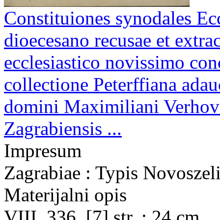
Constituiones synodales Ecc
dioecesano recusae et extra
ecclesiastico novissimo con
collectione Peterffiana adauc
domini Maximiliani Verhova
Zagrabiensis ...
Impresum
Zagrabiae : Typis Novoszel
Materijalni opis
VIII, 336, [7] str. ; 24 cm