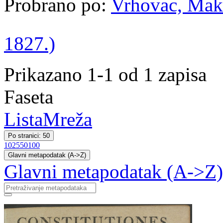
Probrano po:
Vrhovac, Maks
1827.)
Prikazano 1-1 od 1 zapisa
Faseta
Lista
Mreža
Po stranici: 50
10
25
50
100
Glavni metapodatak (A->Z)
Glavni metapodatak (A->Z)