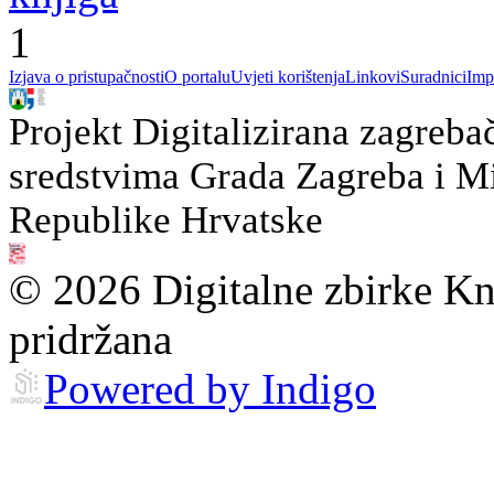
1
Izjava o pristupačnosti
O portalu
Uvjeti korištenja
Linkovi
Suradnici
Imp
Projekt Digitalizirana zagreba
sredstvima Grada Zagreba i Min
Republike Hrvatske
© 2026 Digitalne zbirke Kn
pridržana
Powered by Indigo