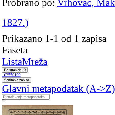
Probrano po:
Vrhovac, Maks
1827.)
Prikazano 1-1 od 1 zapisa
Faseta
Lista
Mreža
Po stranici: 10
10
25
50
100
Sortiranje zapisa
Glavni metapodatak (A->Z)