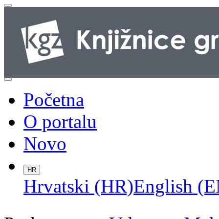
Početna
O portalu
Novo
HR
Hrvatski (HR)
English (E