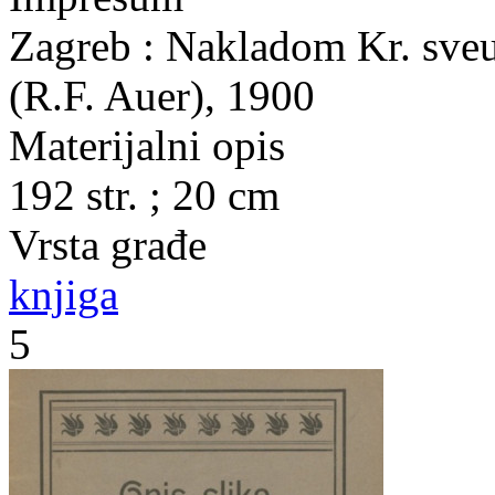
Zagreb : Nakladom Kr. sveuč
(R.F. Auer), 1900
Materijalni opis
192 str. ; 20 cm
Vrsta građe
knjiga
5