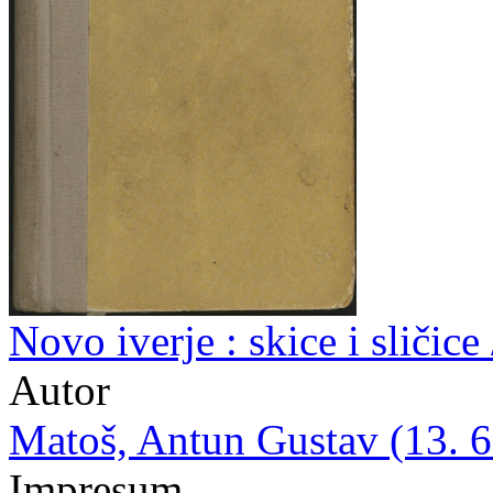
Novo iverje : skice i sličice
Autor
Matoš, Antun Gustav (13. 6.
Impresum