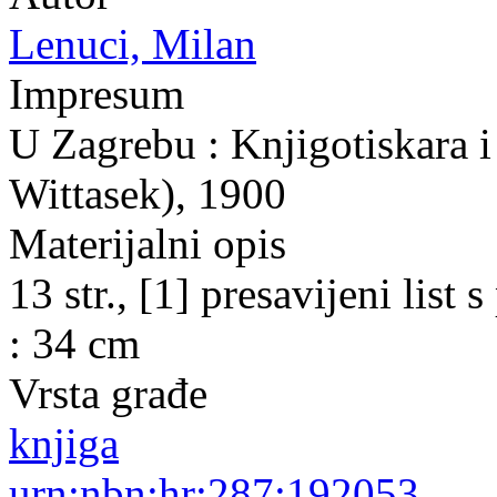
Lenuci, Milan
Impresum
U Zagrebu : Knjigotiskara i 
Wittasek), 1900
Materijalni opis
13 str., [1] presavijeni lis
: 34 cm
Vrsta građe
knjiga
urn:nbn:hr:287:192053