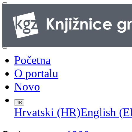
Početna
O portalu
Novo
HR
Hrvatski (HR)
English (E