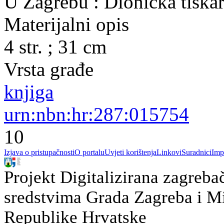
U Zagrebu : Dionička tiskar
Materijalni opis
4 str. ; 31 cm
Vrsta građe
knjiga
urn:nbn:hr:287:015754
10
Izjava o pristupačnosti
O portalu
Uvjeti korištenja
Linkovi
Suradnici
Imp
Projekt Digitalizirana zagreba
sredstvima Grada Zagreba i Min
Republike Hrvatske