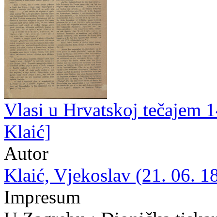
Vlasi u Hrvatskoj tečajem 14
Klaić]
Autor
Klaić, Vjekoslav (21. 06. 1
Impresum