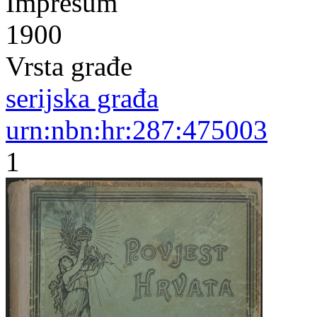
Impresum
1900
Vrsta građe
serijska građa
urn:nbn:hr:287:475003
1