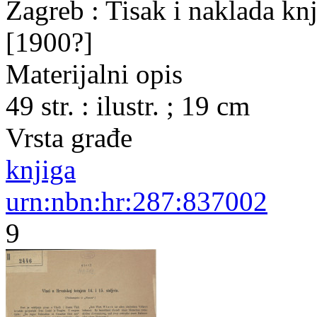
Zagreb : Tisak i naklada knj
[1900?]
Materijalni opis
49 str. : ilustr. ; 19 cm
Vrsta građe
knjiga
urn:nbn:hr:287:837002
9