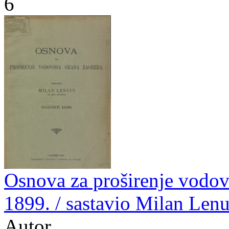
6
Osnova za proširenje vodov
1899. / sastavio Milan Lenu
Autor