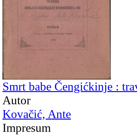
Smrt babe Čengićkinje : tra
Autor
Kovačić, Ante
Impresum