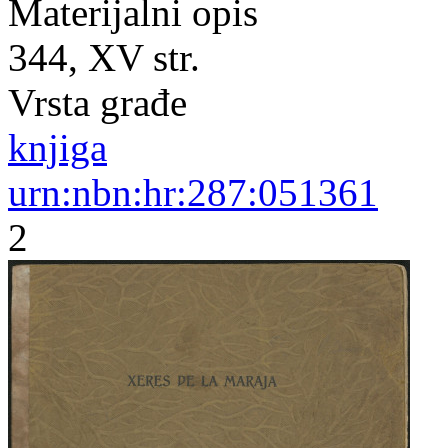
Materijalni opis
344, XV str.
Vrsta građe
knjiga
urn:nbn:hr:287:051361
2