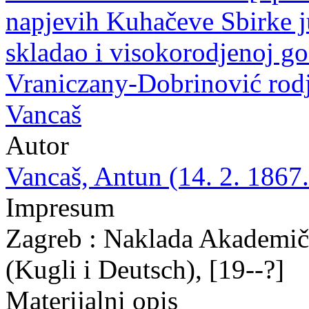
napjevih Kuhačeve Sbirke j
skladao i visokorodjenoj go
Vraniczany-Dobrinović rodj
Vancaš
Autor
Vancaš, Antun (14. 2. 1867.
Impresum
Zagreb : Naklada Akademič
(Kugli i Deutsch), [19--?]
Materijalni opis