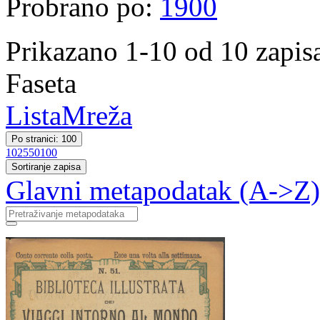
Probrano po:
1900
Prikazano 1-10 od 10 zapis
Faseta
Lista
Mreža
Po stranici: 100
10
25
50
100
Sortiranje zapisa
Glavni metapodatak (A->Z)