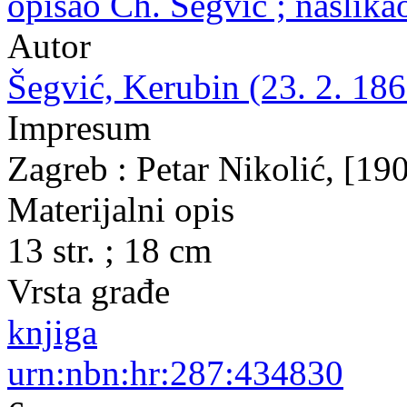
opisao Ch. Šegvić ; naslik
Autor
Šegvić, Kerubin (23. 2. 186
Impresum
Zagreb : Petar Nikolić, [19
Materijalni opis
13 str. ; 18 cm
Vrsta građe
knjiga
urn:nbn:hr:287:434830