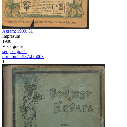
Agram; 1900, 51
Impresum
1900
Vrsta građe
serijska građa
urn:nbn:hr:287:475003
1