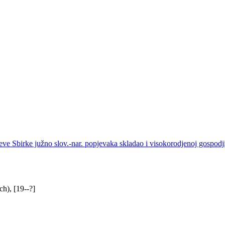
eve Sbirke južno slov.-nar. popjevaka skladao i visokorodjenoj gospodj
h), [19--?]