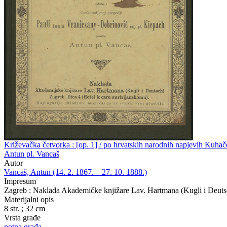
Križevačka četvorka : [op. 1] / po hrvatskih narodnih napjevih Kuhač
Antun pl. Vancaš
Autor
Vancaš, Antun (14. 2. 1867. – 27. 10. 1888.)
Impresum
Zagreb : Naklada Akademičke knjižare Lav. Hartmana (Kugli i Deutsc
Materijalni opis
8 str. ; 32 cm
Vrsta građe
notna građa