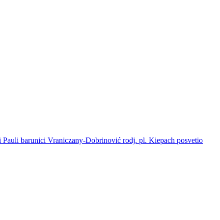
i Pauli barunici Vraniczany-Dobrinović rodj. pl. Kiepach posvetio