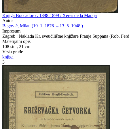
Knjiga Boccadoro : 1898-1899 / Xeres de la Maraja
Autor
Begović, Milan (19. 1. 1876. – 13. 5. 1948.)
Impresum
Zagreb : Naklada Kr. sveučilištne knjižare Franje Suppana (Rob. Fer
Materijalni opis
108 str. ; 21 cm
Vrsta građe
knjiga
3