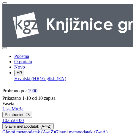
Početna
O portalu
Novo
HR
Hrvatski (HR)
English (EN)
Probrano po:
1900
Prikazano 1-10 od 10 zapisa
Faseta
Lista
Mreža
Po stranici: 25
10
25
50
100
Glavni metapodatak (A->Z)
Glavni metapodatak (A->Z)
Glavni metapodatak (Z->A)