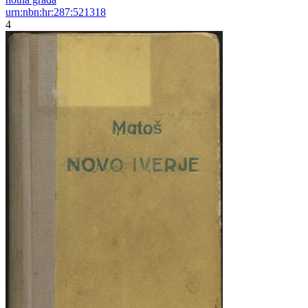
urn:nbn:hr:287:521318
4