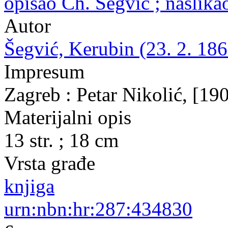
opisao Ch. Šegvić ; naslik
Autor
Šegvić, Kerubin (23. 2. 186
Impresum
Zagreb : Petar Nikolić, [19
Materijalni opis
13 str. ; 18 cm
Vrsta građe
knjiga
urn:nbn:hr:287:434830