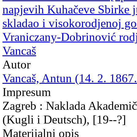
napjevih Kuhačeve Sbirke j
skladao i visokorodjenoj go
Vraniczany-Dobrinović rodj
Vancaš
Autor
Vancaš, Antun (14. 2. 1867.
Impresum
Zagreb : Naklada Akademič
(Kugli i Deutsch), [19--?]
Materijalni opis