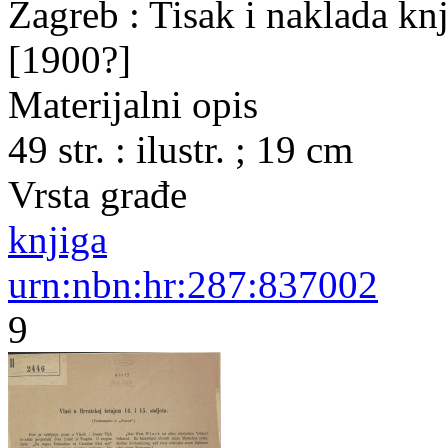
Zagreb : Tisak i naklada knj
[1900?]
Materijalni opis
49 str. : ilustr. ; 19 cm
Vrsta građe
knjiga
urn:nbn:hr:287:837002
9