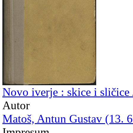
Novo iverje : skice i sličice
Autor
Matoš, Antun Gustav (13. 6.
Impresum