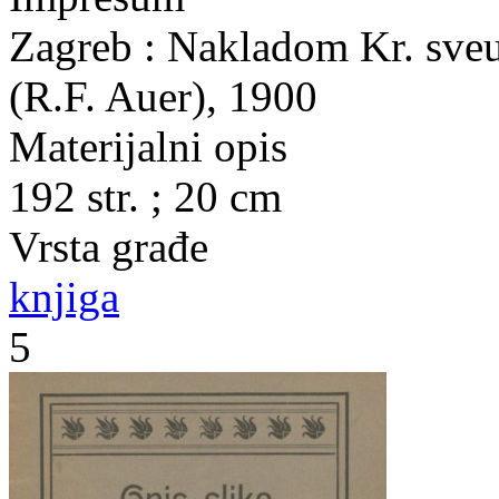
Zagreb : Nakladom Kr. sveuč
(R.F. Auer), 1900
Materijalni opis
192 str. ; 20 cm
Vrsta građe
knjiga
5