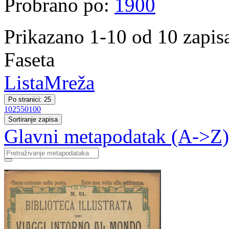
Probrano po:
1900
Prikazano 1-10 od 10 zapis
Faseta
Lista
Mreža
Po stranici: 25
10
25
50
100
Sortiranje zapisa
Glavni metapodatak (A->Z)