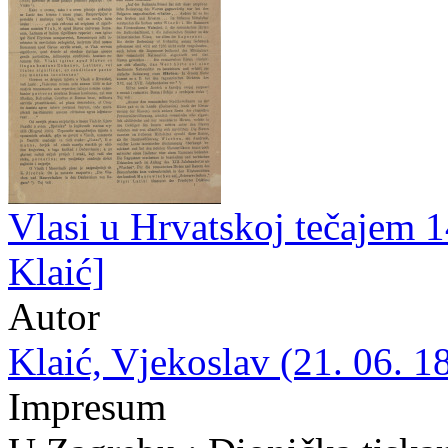
Vlasi u Hrvatskoj tečajem 14
Klaić]
Autor
Klaić, Vjekoslav (21. 06. 1
Impresum