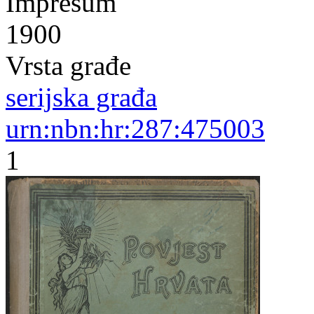
Impresum
1900
Vrsta građe
serijska građa
urn:nbn:hr:287:475003
1