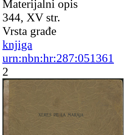
Materijalni opis
344, XV str.
Vrsta građe
knjiga
urn:nbn:hr:287:051361
2