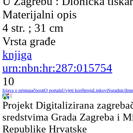
U Zagrebu : Dionička tiskar
Materijalni opis
4 str. ; 31 cm
Vrsta građe
knjiga
urn:nbn:hr:287:015754
10
Izjava o pristupačnosti
O portalu
Uvjeti korištenja
Linkovi
Suradnici
Imp
Projekt Digitalizirana zagreba
sredstvima Grada Zagreba i Min
Republike Hrvatske