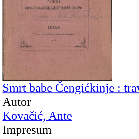
Smrt babe Čengićkinje : tra
Autor
Kovačić, Ante
Impresum