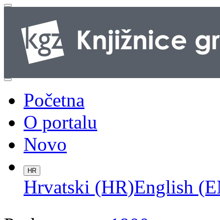
Početna
O portalu
Novo
HR
Hrvatski (HR)
English (E