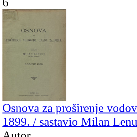
6
Osnova za proširenje vodov
1899. / sastavio Milan Lenu
Autor