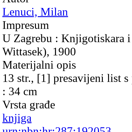
Lenuci, Milan
Impresum
U Zagrebu : Knjigotiskara i 
Wittasek), 1900
Materijalni opis
13 str., [1] presavijeni lis
: 34 cm
Vrsta građe
knjiga
urn:nbn:hr:287:192053