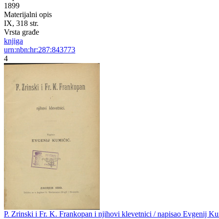
1899
Materijalni opis
IX, 318 str.
Vrsta građe
knjiga
urn:nbn:hr:287:843773
4
P. Zrinski i Fr. K. Frankopan i njihovi klevetnici / napisao Evgenij K