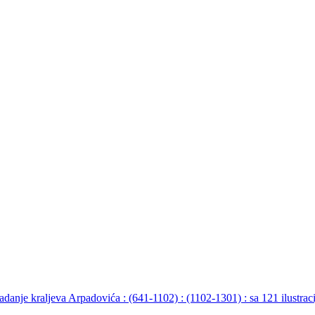
adanje kraljeva Arpadovića : (641-1102) : (1102-1301) : sa 121 ilustrac