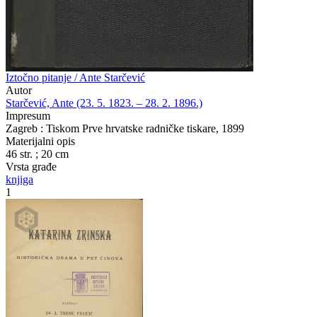
Iztočno pitanje / Ante Starčević
Autor
Starčević, Ante (23. 5. 1823. – 28. 2. 1896.)
Impresum
Zagreb : Tiskom Prve hrvatske radničke tiskare, 1899
Materijalni opis
46 str. ; 20 cm
Vrsta građe
knjiga
1