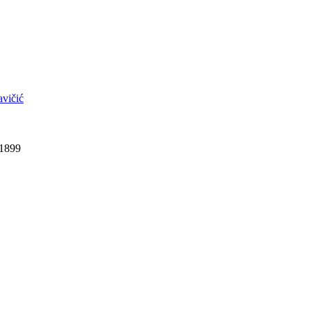
avičić
 1899