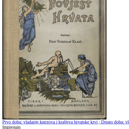
Prvo doba: vladanje knezova i kraljeva hrvatske krvi ; Drugo doba: vl
Impresum