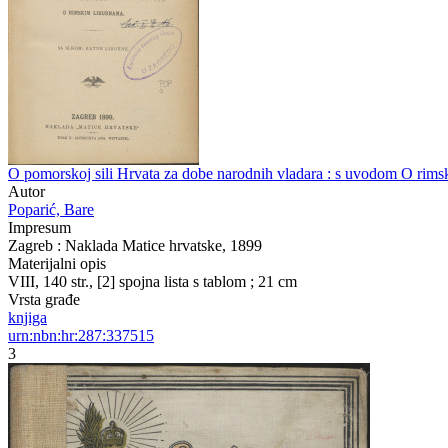
O pomorskoj sili Hrvata za dobe narodnih vladara : s uvodom O rimski
Autor
Poparić, Bare
Impresum
Zagreb : Naklada Matice hrvatske, 1899
Materijalni opis
VIII, 140 str., [2] spojna lista s tablom ; 21 cm
Vrsta građe
knjiga
urn:nbn:hr:287:337515
3