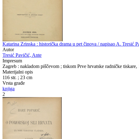
Katarina Zrinska : historička drama u pet činova / napisao A. Tresić P
Autor
Tresić Pavičić, Ante
Impresum
Zagreb : nakladom piščevom ; tiskom Prve hrvatske radničke tiskare,
Materijalni opis
116 str. ; 23 cm
Vrsta građe
knjiga
2