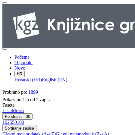
Početna
O portalu
Novo
HR
Hrvatski (HR)
English (EN)
Probrano po:
1899
Prikazano 1-5 od 5 zapisa
Faseta
Lista
Mreža
Po stranici: 30
10
25
50
100
Sortiranje zapisa
Glavni metapodatak (A->Z)
Glavni metapodatak (Z->A)