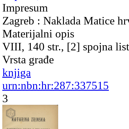
Impresum
Zagreb : Naklada Matice hr
Materijalni opis
VIII, 140 str., [2] spojna li
Vrsta građe
knjiga
urn:nbn:hr:287:337515
3