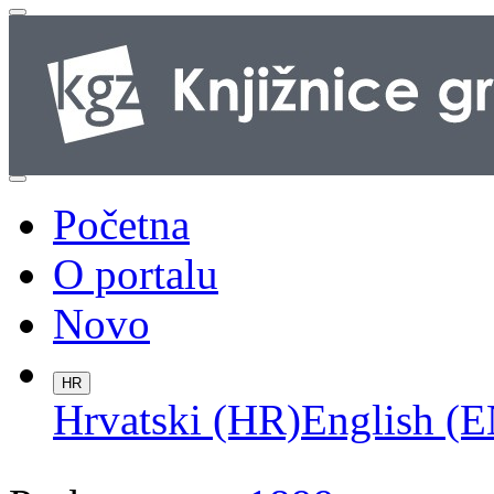
Početna
O portalu
Novo
HR
Hrvatski (HR)
English (E