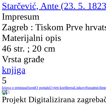
Starčević, Ante (23. 5. 1823
Impresum
Zagreb : Tiskom Prve hrvats
Materijalni opis
46 str. ; 20 cm
Vrsta građe
knjiga
5
Izjava o pristupačnosti
O portalu
Uvjeti korištenja
Linkovi
Suradnici
Imp
Projekt Digitalizirana zagreba