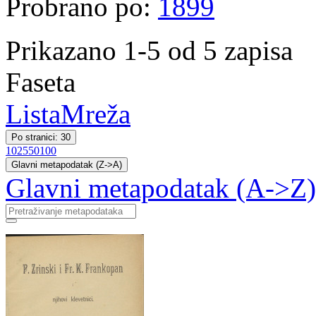
Probrano po:
1899
Prikazano 1-5 od 5 zapisa
Faseta
Lista
Mreža
Po stranici: 30
10
25
50
100
Glavni metapodatak (Z->A)
Glavni metapodatak (A->Z)